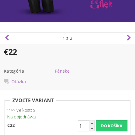
1
z 2
€22
Kategória
Pánske
Otázka
ZVOĽTE VARIANT
Veľkosť: S
112/S
Na objednávku
€22