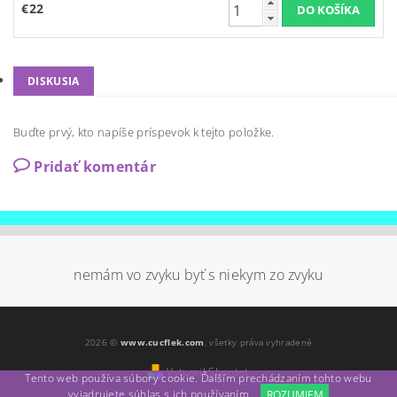
€22
DISKUSIA
Buďte prvý, kto napíše príspevok k tejto položke.
Pridať komentár
nemám vo zvyku byť s niekym zo zvyku
2026 ©
www.cucflek.com
, všetky práva vyhradené
Vytvoril Shoptet
Tento web používa súbory cookie. Ďalším prechádzaním tohto webu
vyjadrujete súhlas s ich používaním.
ROZUMIEM