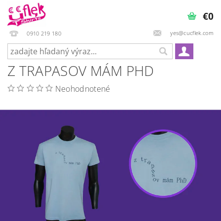
€0
yes@cucflek.com
0910 219 180
Z TRAPASOV MÁM PHD
Neohodnotené