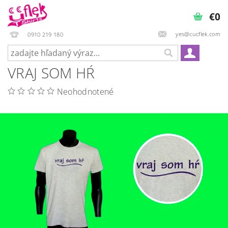
€0
yes@cucflek.com
0910 219 180
VRAJ SOM HŔ
Neohodnotené