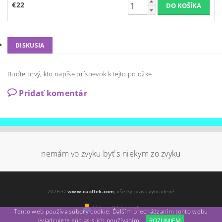
€22
DISKUSIA
Buďte prvý, kto napíše príspevok k tejto položke.
Pridať komentár
nemám vo zvyku byť s niekym zo zvyku
2026 ©
www.cucflek.com
, všetky práva vyhradené
Vytvoril Shoptet
Tento web používa súbory cookie. Ďalším prechádzaním tohto webu
vyjadrujete súhlas s ich používaním.
ROZUMIEM