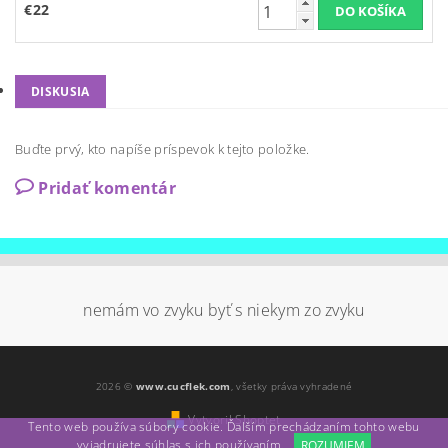
€22
DISKUSIA
Buďte prvý, kto napíše príspevok k tejto položke.
Pridať komentár
nemám vo zvyku byť s niekym zo zvyku
2026 ©
www.cucflek.com
, všetky práva vyhradené
Vytvoril Shoptet
Tento web používa súbory cookie. Ďalším prechádzaním tohto webu
vyjadrujete súhlas s ich používaním.
ROZUMIEM