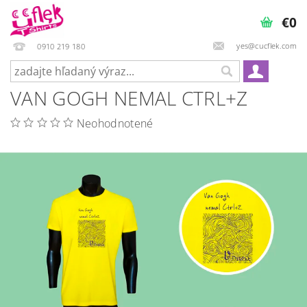
€0
yes@cucflek.com
0910 219 180
VAN GOGH NEMAL CTRL+Z
Neohodnotené