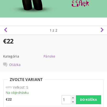
1
z 2
€22
Kategória
Pánske
Otázka
ZVOĽTE VARIANT
Veľkosť: S
637/S
Na objednávku
€22