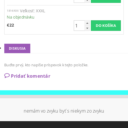
Veľkosť: XXXL
1814/XXX
Na objednávku
€22
DISKUSIA
Buďte prvý, kto napíše príspevok k tejto položke.
Pridať komentár
nemám vo zvyku byť s niekym zo zvyku