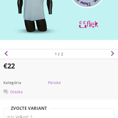
1
z 2
€22
Kategória
Pánske
Otázka
ZVOĽTE VARIANT
Veľkosť: S
1814/S