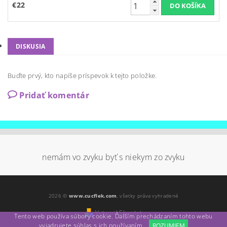
€22
DISKUSIA
Buďte prvý, kto napíše príspevok k tejto položke.
Pridať komentár
nemám vo zvyku byť s niekym zo zvyku
2026 ©
www.cucflek.com
, všetky práva vyhradené
Vytvoril Shoptet
Tento web používa súbory cookie. Ďalším prechádzaním tohto webu
vyjadrujete súhlas s ich používaním.
ROZUMIEM