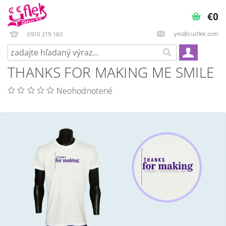
€0
yes@cucflek.com
0910 219 180
THANKS FOR MAKING ME SMILE
Neohodnotené