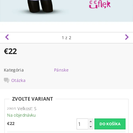
1
z 2
€22
Kategória
Pánske
Otázka
ZVOĽTE VARIANT
Veľkosť: S
2060/S
Na objednávku
€22