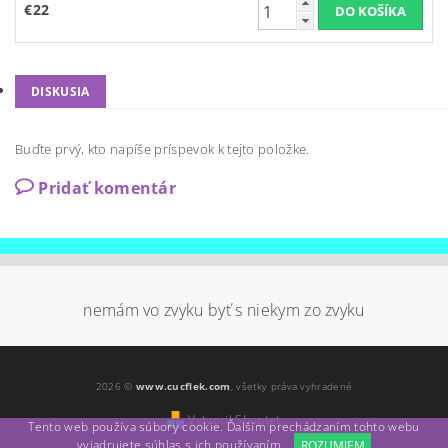
€22
DISKUSIA
Buďte prvý, kto napíše príspevok k tejto položke.
Pridať komentár
nemám vo zvyku byť s niekym zo zvyku
2026 ©
www.cucflek.com
, všetky práva vyhradené
Vytvoril Shoptet
Tento web používa súbory cookie. Ďalším prechádzaním tohto webu
vyjadrujete súhlas s ich používaním.
ROZUMIEM