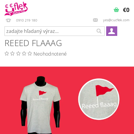
€0
yes@cucflek.com
0910 219 180
REEED FLAAAG
Neohodnotené