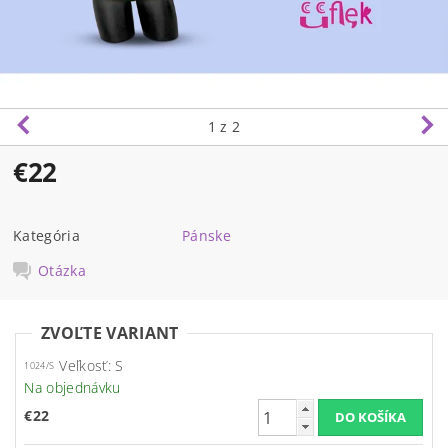
1
z 2
€22
Kategória
Pánske
Otázka
ZVOĽTE VARIANT
Veľkosť: S
1024/S
Na objednávku
€22