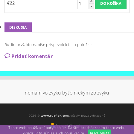
€22
DISKUSIA
Buďte prvý, kto napíše príspevok k tejto položke.
Pridať komentár
nemám vo zvyku byť s niekym zo zvyku
2026 ©
www.cucflek.com
, všetky práva vyhradené
Vytvoril Shoptet
Tento web používa súbory cookie. Ďalším prechádzaním tohto webu
vyjadrujete súhlas s ich používaním.
ROZUMIEM