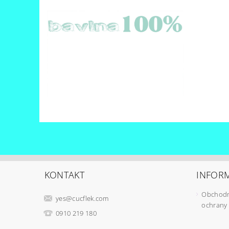
KONTAKT
INFORM
Obchodn
yes
@
cucflek.com
ochrany
0910 219 180