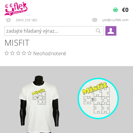
€0
yes@cucflek.com
0910 219 180
MISFIT
Neohodnotené