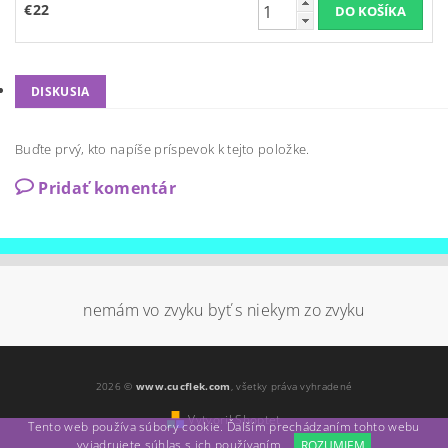
€22
DISKUSIA
Buďte prvý, kto napíše príspevok k tejto položke.
Pridať komentár
nemám vo zvyku byť s niekym zo zvyku
2026 ©
www.cucflek.com
, všetky práva vyhradené
Vytvoril Shoptet
Tento web používa súbory cookie. Ďalším prechádzaním tohto webu
vyjadrujete súhlas s ich používaním.
ROZUMIEM