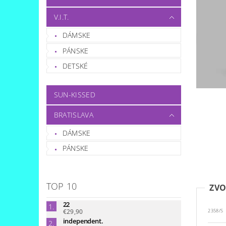
V.I.T.
DÁMSKE
PÁNSKE
DETSKÉ
SUN-KISSED
BRATISLAVA
DÁMSKE
PÁNSKE
TOP 10
ZVO
22
€29,90
2358/S
independent.