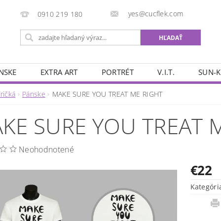
yes@cucflek.com
0910 219 180
NSKE
EXTRA ART
PORTRÉT
V.I.T.
SUN-K
ričká
Pánske
MAKE SURE YOU TREAT ME RIGHT
KE SURE YOU TREAT 
Neohodnotené
€22
Kategóri