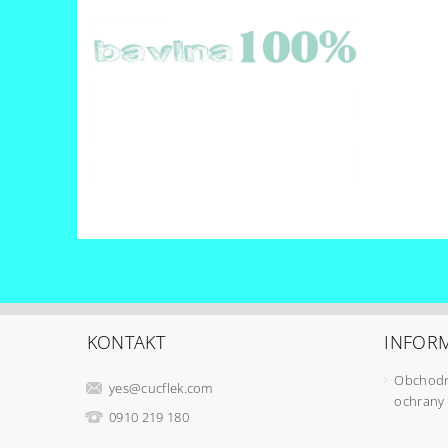
KONTAKT
INFORM
Obchodn
yes
@
cucflek.com
ochrany
0910 219 180