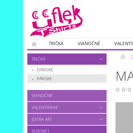
TRIČKÁ
VIANOČNÉ
VALENTÍ
SKUPINOVÉ
OTÁZKA..?:)
T
TRIČKÁ
DÁMSKE
MA
PÁNSKE
VIANOČNÉ
VALENTÍNSKE
EXTRA ART
PORTRÉT