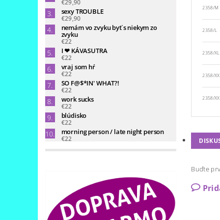
€29,90
2358/M
sexy TROUBLE
€29,90
nemám vo zvyku byť s niekym zo
2358/L
zvyku
€22
I ❤ KÁVASUTRA
2358/XL
€22
vraj som hŕ
€22
2358/XX
SO F@$*IN' WHAT?!
€22
work sucks
2358/XX
€22
blúdisko
€22
morning person / late night person
€22
DISKU
Buďte prv
Pri