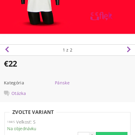
1
z 2
€22
Kategória
Pánske
Otázka
ZVOĽTE VARIANT
Veľkosť: S
184/S
Na objednávku