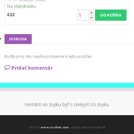
Na objednávku
€22
DISKUSIA
Buďte prvý, kto napíše príspevok k tejto položke.
Pridať komentár
nemám vo zvyku byť s niekym zo zvyku
2026 ©
www.cucflek.com
, všetky práva vyhradené