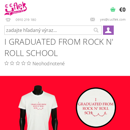
€0
yes@cucflek.com
0910 219 180
I GRADUATED FROM ROCK N'
ROLL SCHOOL
Neohodnotené