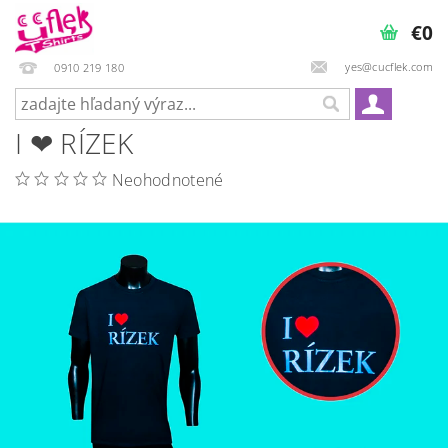
€0
yes@cucflek.com
0910 219 180
I ❤ RÍZEK
Neohodnotené