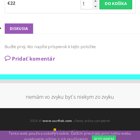
€22
DISKUSIA
Buďte prvý, kto napíše príspevok k tejto položke.
Pridať komentár
nemám vo zvyku byť s niekym zo zvyku
2026 ©
www.cucflek.com
, všetky práva vyhradené
Vytvoril Shoptet
Tento web používa súbory cookie. Ďalším prechádzaním tohto webu
vyjadrujete súhlas s ich používaním.
ROZUMIEM