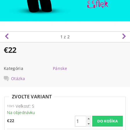
1
z 2
€22
Kategória
Pánske
Otázka
ZVOĽTE VARIANT
Veľkosť: S
103/S
Na objednávku
€22