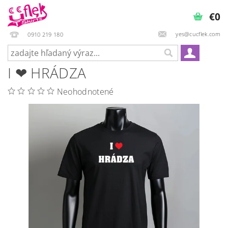
€0
yes@cucflek.com
0910 219 180
I ❤ HRÁDZA
Neohodnotené