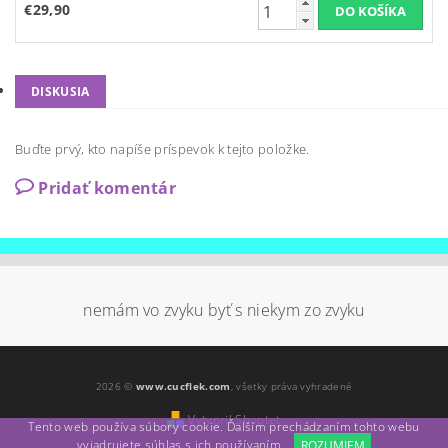
€29,90
DISKUSIA
Buďte prvý, kto napíše príspevok k tejto položke.
Pridať komentár
nemám vo zvyku byť s niekym zo zvyku
2026 ©
www.cucflek.com
, všetky práva vyhradené
Vytvoril Shoptet
Tento web používa súbory cookie. Ďalším prechádzaním tohto webu
vyjadrujete súhlas s ich používaním.
ROZUMIEM