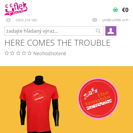
€0
yes@cucflek.com
0910 219 180
HERE COMES THE TROUBLE
Neohodnotené