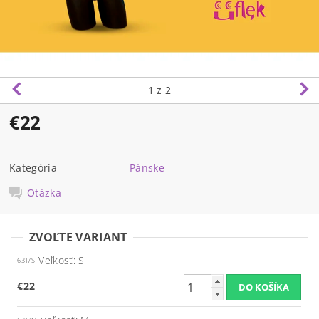
1
z 2
€22
Kategória
Pánske
Otázka
ZVOĽTE VARIANT
Veľkosť: S
631/S
€22