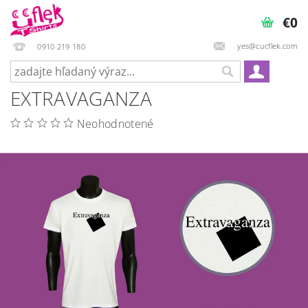
€0
yes@cucflek.com
0910 219 180
EXTRAVAGANZA
Neohodnotené