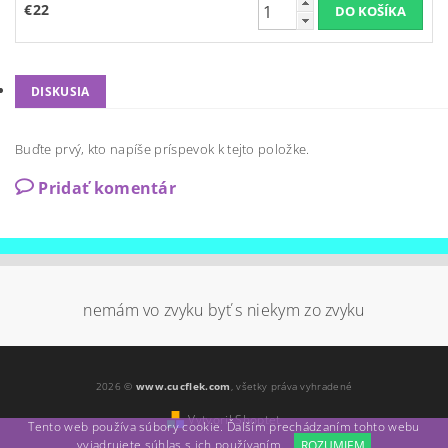
€22
DISKUSIA
Buďte prvý, kto napíše príspevok k tejto položke.
Pridať komentár
nemám vo zvyku byť s niekym zo zvyku
2026 ©
www.cucflek.com
, všetky práva vyhradené
Vytvoril Shoptet
Tento web používa súbory cookie. Ďalším prechádzaním tohto webu
vyjadrujete súhlas s ich používaním.
ROZUMIEM