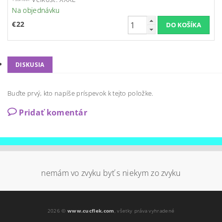
Na objednávku
€22
DISKUSIA
Buďte prvý, kto napíše príspevok k tejto položke.
Pridať komentár
nemám vo zvyku byť s niekym zo zvyku
2026 ©
www.cucflek.com
, všetky práva vyhradené