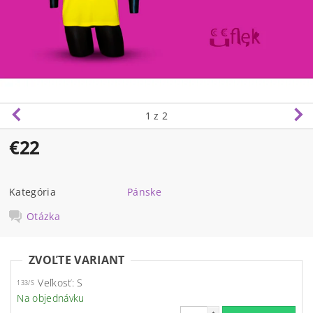
1
z 2
€22
Kategória
Pánske
Otázka
ZVOĽTE VARIANT
Veľkosť: S
133/S
Na objednávku