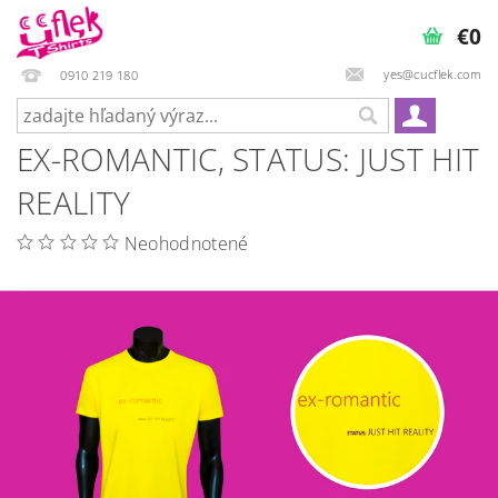
€0
yes@cucflek.com
0910 219 180
EX-ROMANTIC, STATUS: JUST HIT
REALITY
Neohodnotené