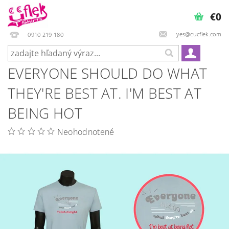
€0
yes@cucflek.com
0910 219 180
EVERYONE SHOULD DO WHAT
THEY'RE BEST AT. I'M BEST AT
BEING HOT
Neohodnotené