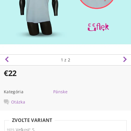
1
z 2
€22
Kategória
Pánske
Otázka
ZVOĽTE VARIANT
Veľkosť: S
937/S