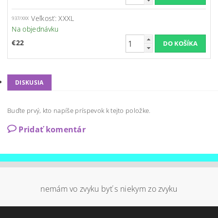
Veľkosť: XXXL
937/XXX
Na objednávku
€22
DISKUSIA
Buďte prvý, kto napíše príspevok k tejto položke.
Pridať komentár
nemám vo zvyku byť s niekym zo zvyku