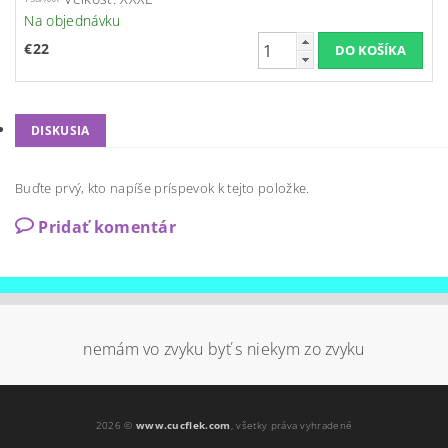
Na objednávku
€22
DISKUSIA
Buďte prvý, kto napíše príspevok k tejto položke.
Pridať komentár
nemám vo zvyku byť s niekym zo zvyku
2026 ©
www.cucflek.com
, všetky práva vyhradené