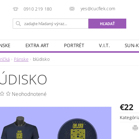
yes@cucflek.com
0910 219 180
NSKE
EXTRA ART
PORTRÉT
V.I.T.
SUN-K
ričká
Pánske
blúdisko
ÚDISKO
Neohodnotené
€22
Kategóri