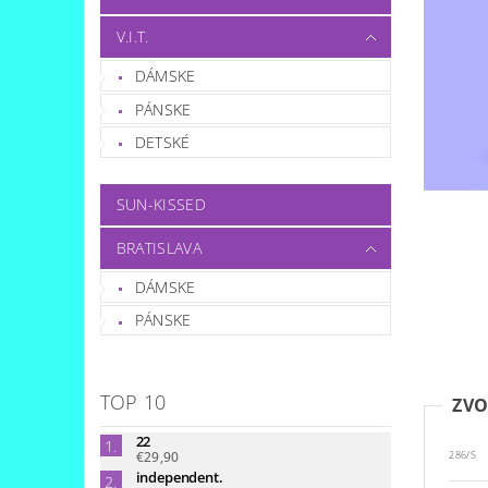
V.I.T.
DÁMSKE
PÁNSKE
DETSKÉ
SUN-KISSED
BRATISLAVA
DÁMSKE
PÁNSKE
TOP 10
ZVO
22
€29,90
286/S
independent.