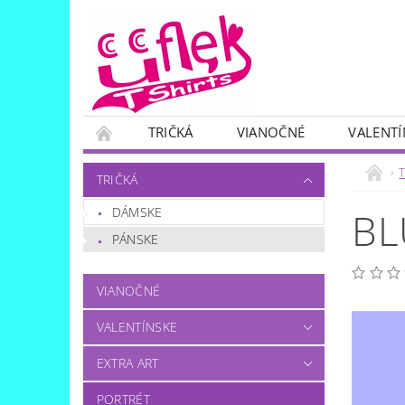
TRIČKÁ
VIANOČNÉ
VALENTÍ
SKUPINOVÉ
OTÁZKA..?:)
T
TRIČKÁ
DÁMSKE
BL
PÁNSKE
VIANOČNÉ
VALENTÍNSKE
EXTRA ART
PORTRÉT