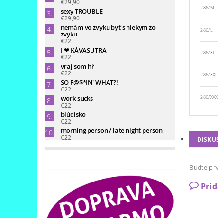
€29,90
286/M
sexy TROUBLE
€29,90
nemám vo zvyku byť s niekym zo
286/L
zvyku
€22
I ❤ KÁVASUTRA
286/XL
€22
vraj som hŕ
€22
286/XXL
SO F@$*IN' WHAT?!
€22
work sucks
286/XXX
€22
blúdisko
€22
morning person / late night person
€22
DISKU
Buďte prv
Pri