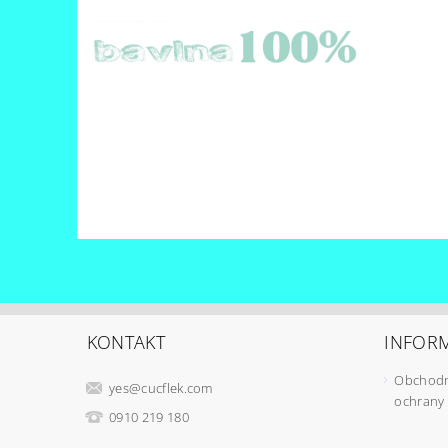
KONTAKT
INFORM
Obchodn
yes
@
cucflek.com
ochrany
0910 219 180