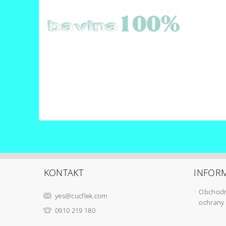
KONTAKT
INFORM
Obchodn
yes
@
cucflek.com
ochrany
0910 219 180