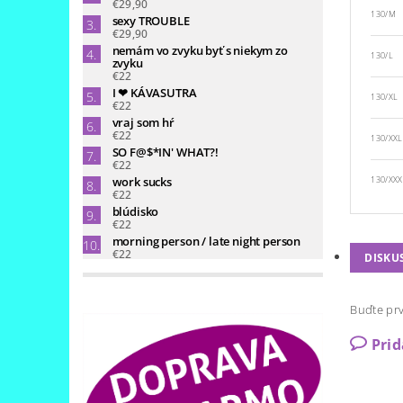
€29,90
130/M
sexy TROUBLE
€29,90
nemám vo zvyku byť s niekym zo
130/L
zvyku
€22
I ❤ KÁVASUTRA
130/XL
€22
vraj som hŕ
€22
130/XXL
SO F@$*IN' WHAT?!
€22
work sucks
130/XXX
€22
blúdisko
€22
morning person / late night person
€22
DISKU
Buďte prv
Pri