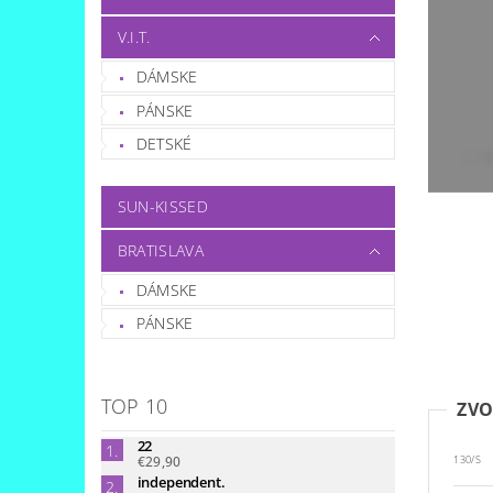
V.I.T.
DÁMSKE
PÁNSKE
DETSKÉ
SUN-KISSED
BRATISLAVA
DÁMSKE
PÁNSKE
TOP 10
ZVO
22
€29,90
130/S
independent.