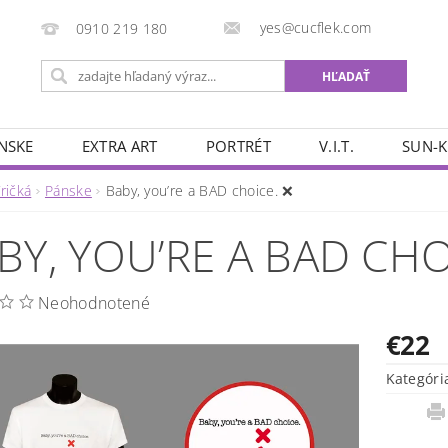
yes@cucflek.com
0910 219 180
NSKE
EXTRA ART
PORTRÉT
V.I.T.
SUN-K
ričká
Pánske
Baby, you’re a BAD choice. ❌
BY, YOU’RE A BAD CHO
Neohodnotené
€22
Kategóri