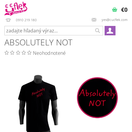
€0
yes@cucflek.com
0910 219 180
ABSOLUTELY NOT
Neohodnotené