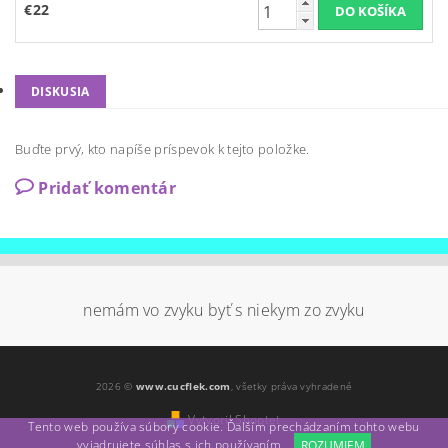
€22
DISKUSIA
Buďte prvý, kto napíše príspevok k tejto položke.
Pridať komentár
nemám vo zvyku byť s niekym zo zvyku
2026 ©
www.cucflek.com
, všetky práva vyhradené
Vytvoril Shoptet
Tento web používa súbory cookie. Ďalším prechádzaním tohto webu
vyjadrujete súhlas s ich používaním.
ROZUMIEM