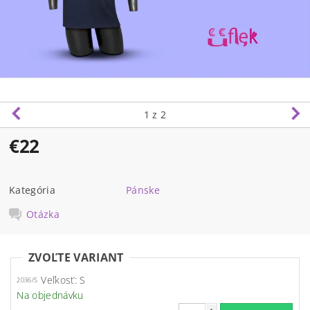
1
z 2
€22
Kategória
Pánske
Otázka
ZVOĽTE VARIANT
Veľkosť: S
2036/S
Na objednávku