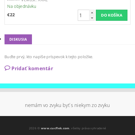
Na objednávku
€22
DISKUSIA
Buďte prvý, kto napíše príspevok k tejto položke.
Pridať komentár
nemám vo zvyku byť s niekym zo zvyku
2026 ©
www.cucflek.com
, všetky práva vyhradené