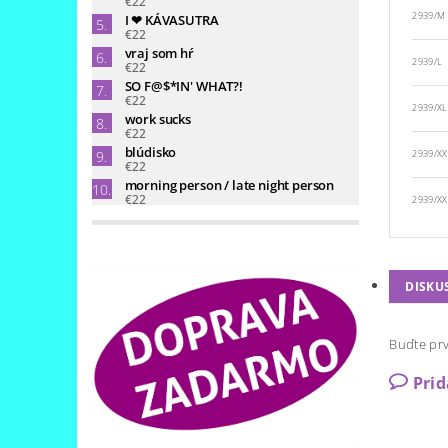
€22
2939/M
I ❤ KÁVASUTRA
€22
vraj som hŕ
2939/L
€22
SO F@$*IN' WHAT?!
€22
2939/XL
work sucks
€22
blúdisko
2939/XX
€22
morning person / late night person
€22
2939/XX
DISKU
Buďte prv
Pri