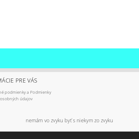
ÁCIE PRE VÁS
é podmienky a Podmienky
 osobných údajov
nemám vo zvyku byť s niekym zo zvyku