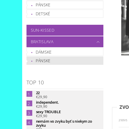
PÁNSKE
DETSKÉ
SUN-KISSED
BRATISLAVA
DÁMSKE
PÁNSKE
TOP 10
22
€29,90
independent.
€29,90
ZVO
sexy TROUBLE
€29,90
nemám vo zvyku byť s niekym zo
2939/S
zvyku