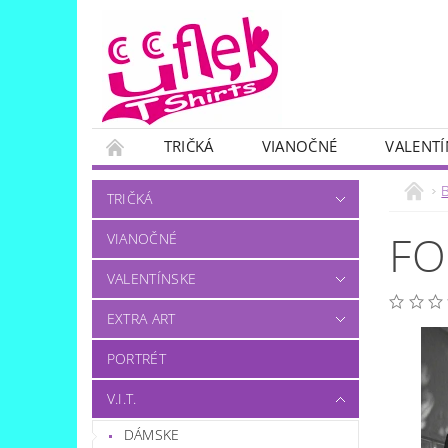
TRIČKÁ
VIANOČNÉ
VALENTÍ
SKUPINOVÉ
OTÁZKA..?:)
TRIČKÁ
FO
VIANOČNÉ
VALENTÍNSKE
EXTRA ART
PORTRÉT
V.I.T.
DÁMSKE