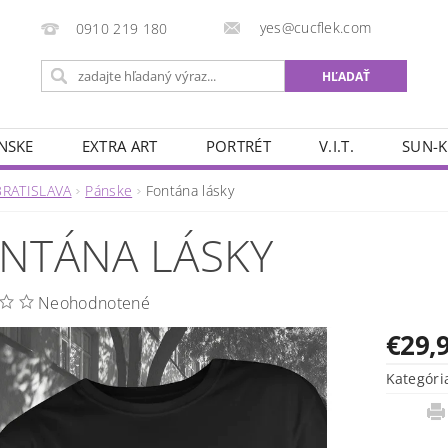
yes@cucflek.com
0910 219 180
NSKE
EXTRA ART
PORTRÉT
V.I.T.
SUN-K
BRATISLAVA
Pánske
Fontána lásky
NTÁNA LÁSKY
Neohodnotené
€29,
Kategóri