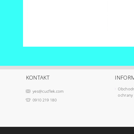
KONTAKT
INFORM
Obchodn
yes
@
cucflek.com
ochrany
0910 219 180