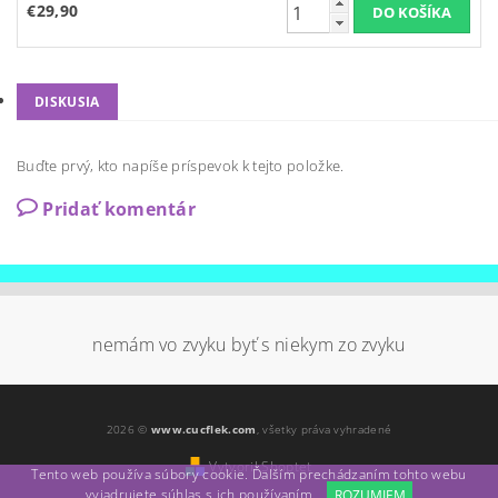
€29,90
DISKUSIA
Buďte prvý, kto napíše príspevok k tejto položke.
Pridať komentár
nemám vo zvyku byť s niekym zo zvyku
2026 ©
www.cucflek.com
, všetky práva vyhradené
Vytvoril Shoptet
Tento web používa súbory cookie. Ďalším prechádzaním tohto webu
vyjadrujete súhlas s ich používaním.
ROZUMIEM