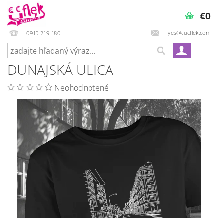
€0
yes@cucflek.com
0910 219 180
DUNAJSKÁ ULICA
Neohodnotené