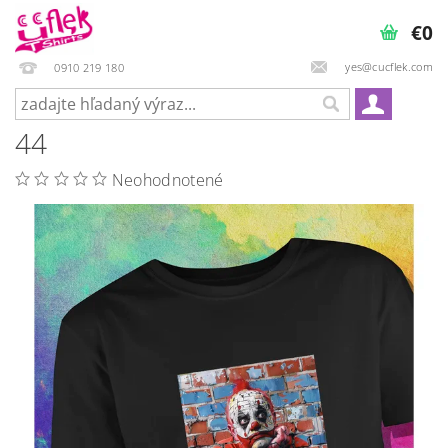
€0
yes@cucflek.com
0910 219 180
44
Neohodnotené