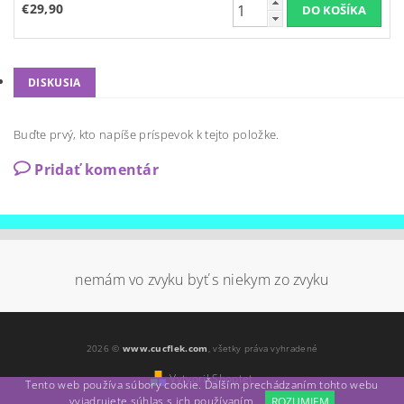
€29,90
DISKUSIA
Buďte prvý, kto napíše príspevok k tejto položke.
Pridať komentár
nemám vo zvyku byť s niekym zo zvyku
2026 ©
www.cucflek.com
, všetky práva vyhradené
Vytvoril Shoptet
Tento web používa súbory cookie. Ďalším prechádzaním tohto webu
vyjadrujete súhlas s ich používaním.
ROZUMIEM