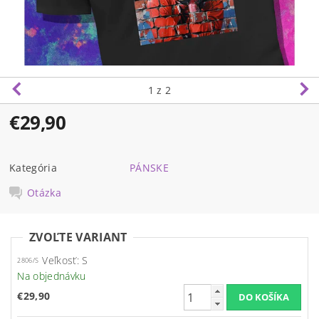
1
z 2
€29,90
Kategória
PÁNSKE
Otázka
ZVOĽTE VARIANT
Veľkosť: S
2806/S
Na objednávku
€29,90