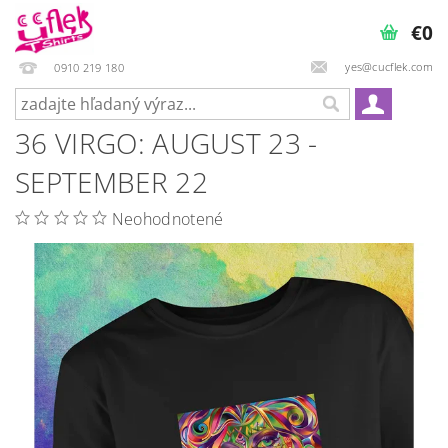
€0
yes@cucflek.com
0910 219 180
36 VIRGO: AUGUST 23 -
SEPTEMBER 22
Neohodnotené