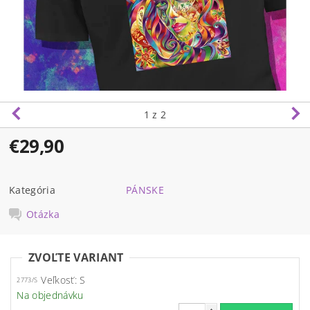
1
z 2
€29,90
Kategória
PÁNSKE
Otázka
ZVOĽTE VARIANT
Veľkosť: S
2773/S
Na objednávku