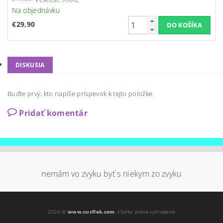
Na objednávku
€29,90
DISKUSIA
Buďte prvý, kto napíše príspevok k tejto položke.
Pridať komentár
nemám vo zvyku byť s niekym zo zvyku
2026 ©
www.cucflek.com
, všetky práva vyhradené