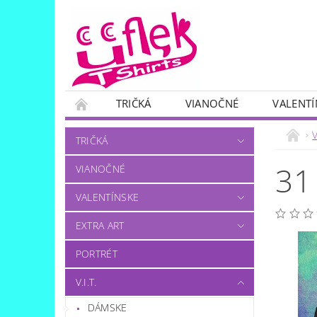
TRIČKÁ
VIANOČNÉ
VALENTÍ
SKUPINOVÉ
OTÁZKA..?:)
V
TRIČKÁ
31
VIANOČNÉ
VALENTÍNSKE
EXTRA ART
PORTRÉT
V.I.T.
DÁMSKE