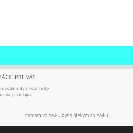
ÁCIE PRE VÁS
é podmienky a Podmienky
 osobných údajov
nemám vo zvyku byť s niekym zo zvyku