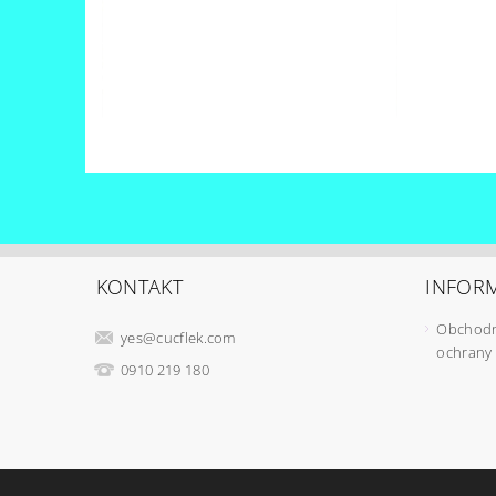
KONTAKT
INFORM
Obchodn
yes
@
cucflek.com
ochrany
0910 219 180