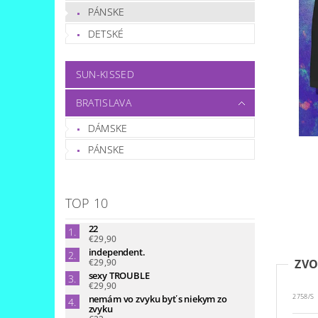
PÁNSKE
DETSKÉ
SUN-KISSED
BRATISLAVA
DÁMSKE
PÁNSKE
TOP 10
22
€29,90
independent.
€29,90
ZVO
sexy TROUBLE
€29,90
nemám vo zvyku byť s niekym zo
2758/S
zvyku