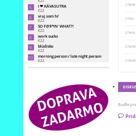
€22
2758/M
I ❤ KÁVASUTRA
€22
vraj som hŕ
2758/L
€22
SO F@$*IN' WHAT?!
€22
2758/XL
work sucks
€22
blúdisko
2758/XX
€22
morning person / late night person
€22
2758/XX
DISKU
Buďte prv
Pri