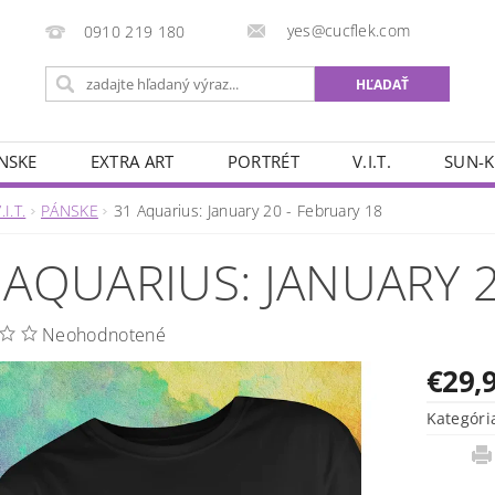
yes@cucflek.com
0910 219 180
NSKE
EXTRA ART
PORTRÉT
V.I.T.
SUN-K
.I.T.
PÁNSKE
31 Aquarius: January 20 - February 18
 AQUARIUS: JANUARY 2
Neohodnotené
€29,
Kategóri