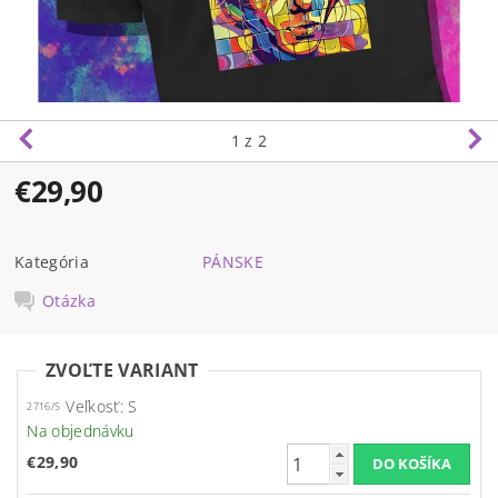
1
z 2
€29,90
Kategória
PÁNSKE
Otázka
ZVOĽTE VARIANT
Veľkosť: S
2716/S
Na objednávku
€29,90