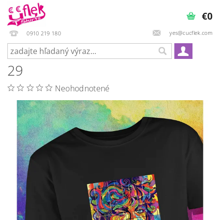
€0
yes@cucflek.com
0910 219 180
29
Neohodnotené