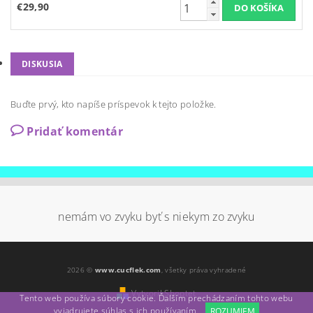
€29,90
DISKUSIA
Buďte prvý, kto napíše príspevok k tejto položke.
Pridať komentár
nemám vo zvyku byť s niekym zo zvyku
2026 ©
www.cucflek.com
, všetky práva vyhradené
Vytvoril Shoptet
Tento web používa súbory cookie. Ďalším prechádzaním tohto webu
vyjadrujete súhlas s ich používaním.
ROZUMIEM