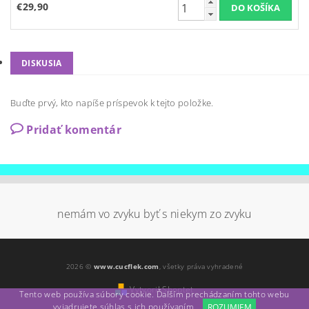
€29,90
DISKUSIA
Buďte prvý, kto napíše príspevok k tejto položke.
Pridať komentár
nemám vo zvyku byť s niekym zo zvyku
2026 ©
www.cucflek.com
, všetky práva vyhradené
Vytvoril Shoptet
Tento web používa súbory cookie. Ďalším prechádzaním tohto webu
vyjadrujete súhlas s ich používaním.
ROZUMIEM