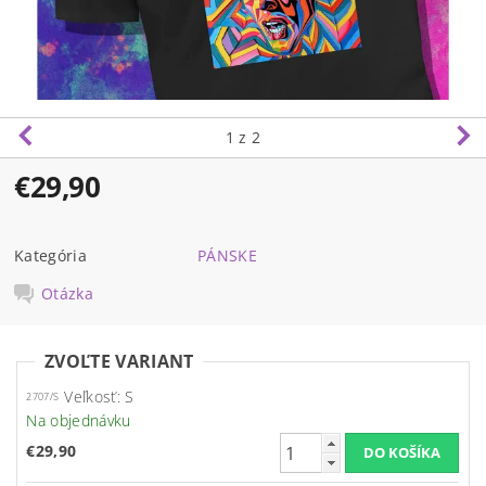
1
z 2
€29,90
Kategória
PÁNSKE
Otázka
ZVOĽTE VARIANT
Veľkosť: S
2707/S
Na objednávku
€29,90