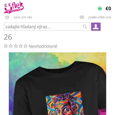
€0
yes@cucflek.com
0910 219 180
26
Neohodnotené