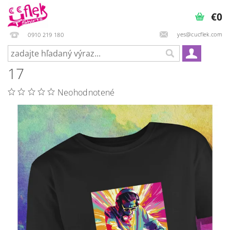
€0
yes@cucflek.com
0910 219 180
17
Neohodnotené