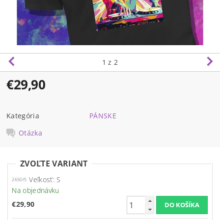
1
z 2
€29,90
Kategória
PÁNSKE
Otázka
ZVOĽTE VARIANT
Veľkosť: S
2650/S
Na objednávku
€29,90