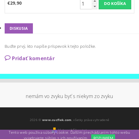
€29,90
DISKUSIA
Buďte prvý, kto napíše príspevok k tejto položke.
Pridať komentár
nemám vo zvyku byť s niekym zo zvyku
2026 ©
www.cucflek.com
, všetky práva vyhradené
Vytvoril Shoptet
Tento web používa súbory cookie. Ďalším prechádzaním tohto webu
vyjadrujete súhlas s ich používaním.
ROZUMIEM