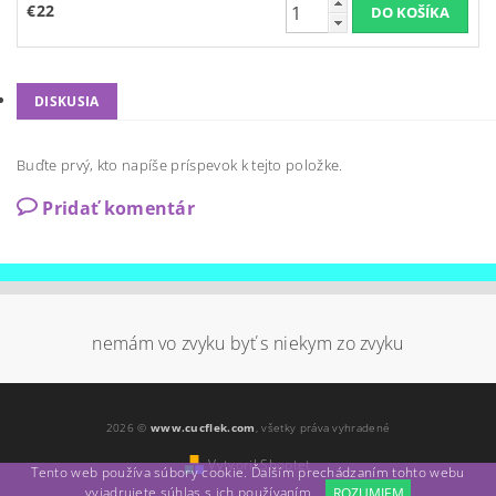
€22
DISKUSIA
Buďte prvý, kto napíše príspevok k tejto položke.
Pridať komentár
nemám vo zvyku byť s niekym zo zvyku
2026 ©
www.cucflek.com
, všetky práva vyhradené
Vytvoril Shoptet
Tento web používa súbory cookie. Ďalším prechádzaním tohto webu
vyjadrujete súhlas s ich používaním.
ROZUMIEM