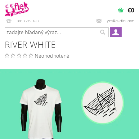
€0
yes@cucflek.com
0910 219 180
RIVER WHITE
Neohodnotené