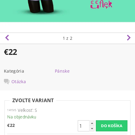
1
z 2
€22
Kategória
Pánske
Otázka
ZVOĽTE VARIANT
Veľkosť: S
1419/S
Na objednávku
€22