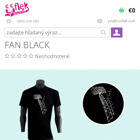
€0
yes@cucflek.com
0910 219 180
FAN BLACK
Neohodnotené