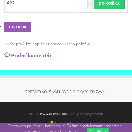
€22
DISKUSIA
Buďte prvý, kto napíše príspevok k tejto položke.
Pridať komentár
nemám vo zvyku byť s niekym zo zvyku
2026 ©
www.cucflek.com
, všetky práva vyhradené
Vytvoril Shoptet
Tento web používa súbory cookie. Ďalším prechádzaním tohto webu
vyjadrujete súhlas s ich používaním.
ROZUMIEM