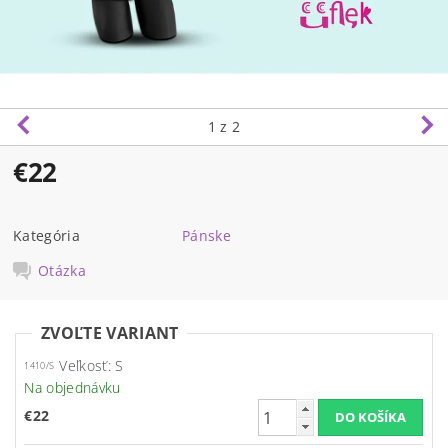
1
z 2
€22
Kategória
Pánske
Otázka
ZVOĽTE VARIANT
Veľkosť: S
1410/S
Na objednávku
€22