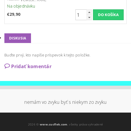
Na objednávku
€29,90
DISKUSIA
Buďte prvý, kto napíše príspevok k tejto položke.
Pridať komentár
nemám vo zvyku byť s niekym zo zvyku
2026 ©
www.cucflek.com
, všetky práva vyhradené