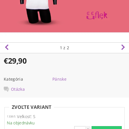
1
z 2
€29,90
Kategória
Pánske
Otázka
ZVOĽTE VARIANT
Veľkosť: S
1338/S
Na objednávku