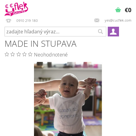
€0
yes@cucflek.com
0910 219 180
MADE IN STUPAVA
Neohodnotené