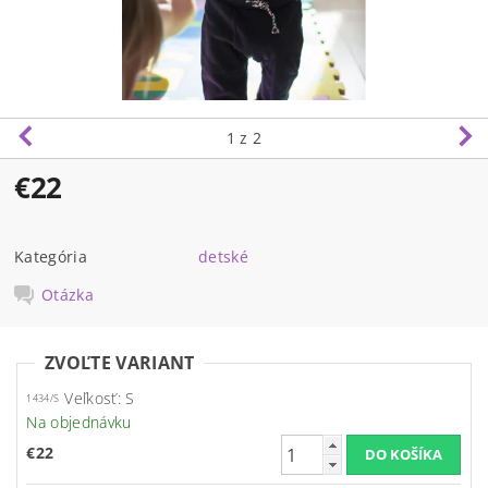
1
z 2
€22
Kategória
detské
Otázka
ZVOĽTE VARIANT
Veľkosť: S
1434/S
Na objednávku
€22