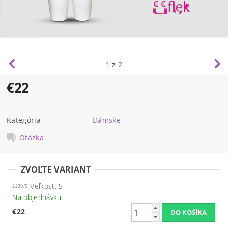
1
z 2
€22
Kategória
Dámske
Otázka
ZVOĽTE VARIANT
Veľkosť: S
2239/S
Na objednávku
€22