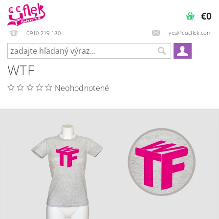
€0
yes@cucflek.com
0910 219 180
WTF
Neohodnotené