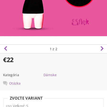
1
z 2
€22
Kategória
Dámske
Otázka
ZVOĽTE VARIANT
Veľkosť: S
376/S