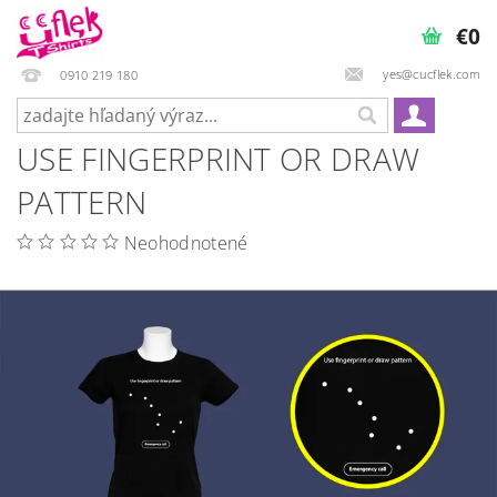
€0
yes@cucflek.com
0910 219 180
USE FINGERPRINT OR DRAW
PATTERN
Neohodnotené