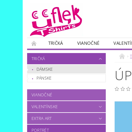
TRIČKÁ
VIANOČNÉ
VALENTÍ
SKUPINOVÉ
OTÁZKA..?:)
T
TRIČKÁ
DÁMSKE
ÚP
PÁNSKE
VIANOČNÉ
VALENTÍNSKE
EXTRA ART
PORTRÉT