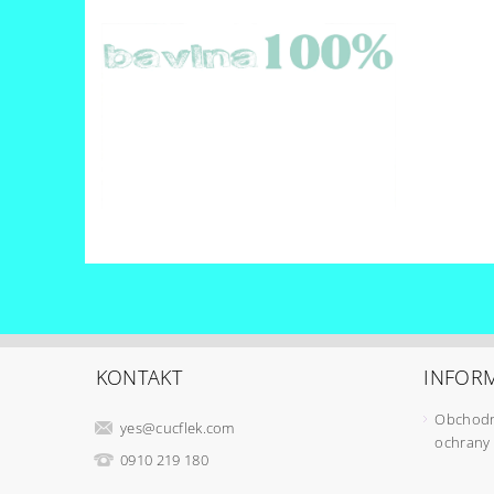
KONTAKT
INFORM
Obchodn
yes
@
cucflek.com
ochrany
0910 219 180