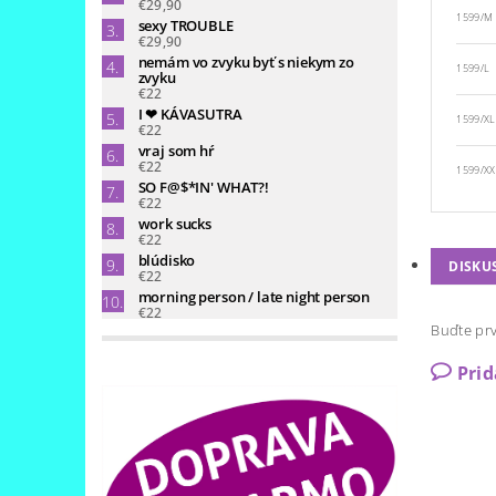
€29,90
1599/M
sexy TROUBLE
€29,90
nemám vo zvyku byť s niekym zo
1599/L
zvyku
€22
I ❤ KÁVASUTRA
1599/XL
€22
vraj som hŕ
€22
1599/XX
SO F@$*IN' WHAT?!
€22
work sucks
€22
blúdisko
DISKU
€22
morning person / late night person
€22
Buďte prv
Pri