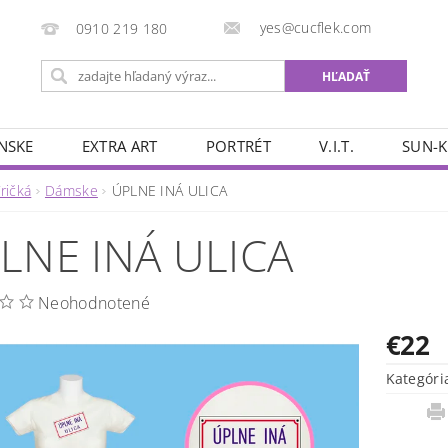
yes@cucflek.com
0910 219 180
NSKE
EXTRA ART
PORTRÉT
V.I.T.
SUN-K
ričká
Dámske
ÚPLNE INÁ ULICA
LNE INÁ ULICA
Neohodnotené
€22
Kategóri