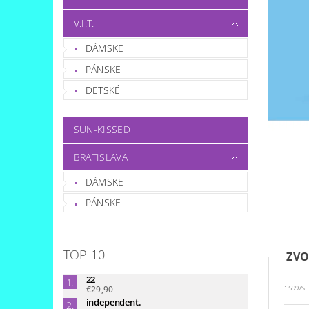
V.I.T.
DÁMSKE
PÁNSKE
DETSKÉ
SUN-KISSED
BRATISLAVA
DÁMSKE
PÁNSKE
TOP 10
ZVO
22
€29,90
1599/S
independent.