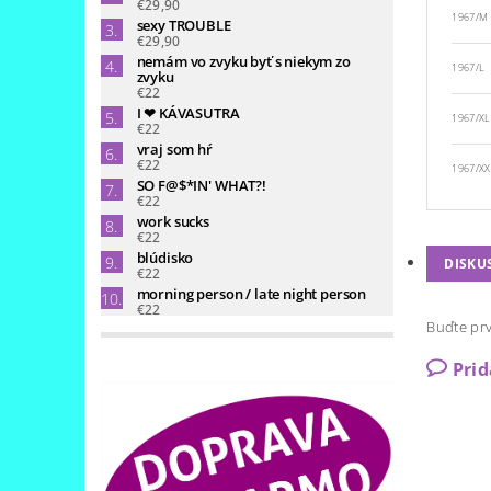
€29,90
1967/M
sexy TROUBLE
€29,90
nemám vo zvyku byť s niekym zo
1967/L
zvyku
€22
I ❤ KÁVASUTRA
1967/XL
€22
vraj som hŕ
€22
1967/XX
SO F@$*IN' WHAT?!
€22
work sucks
€22
blúdisko
DISKU
€22
morning person / late night person
€22
Buďte prv
Pri