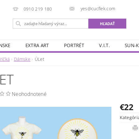
yes@cucflek.com
0910 219 180
NSKE
EXTRA ART
PORTRÉT
V.I.T.
SUN-K
ričká
Dámske
ÚLet
ET
Neohodnotené
€22
Kategóri