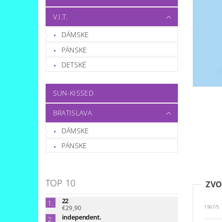
V.I.T.
DÁMSKE
PÁNSKE
DETSKÉ
SUN-KISSED
BRATISLAVA
DÁMSKE
PÁNSKE
TOP 10
ZVO
22
€29,90
1967/S
independent.