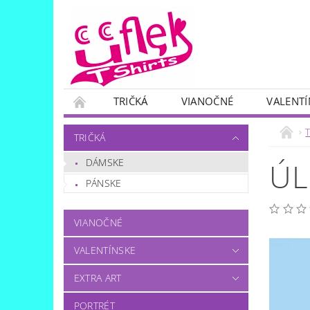
TRIČKÁ
VIANOČNÉ
VALENTÍ
SKUPINOVÉ
OTÁZKA..?:)
T
TRIČKÁ
DÁMSKE
ÚL
PÁNSKE
VIANOČNÉ
VALENTÍNSKE
EXTRA ART
PORTRÉT