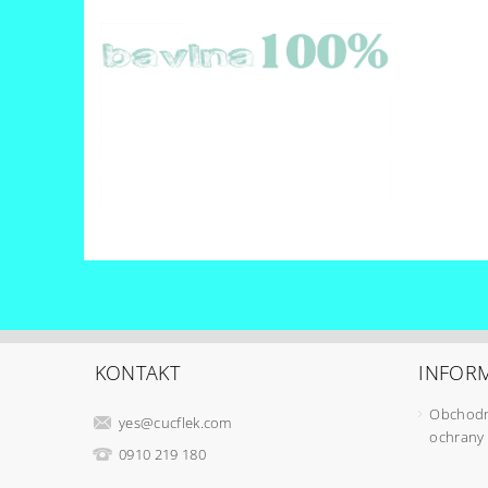
KONTAKT
INFORM
Obchodn
yes
@
cucflek.com
ochrany
0910 219 180