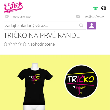
€0
yes@cucflek.com
0910 219 180
TRIČKO NA PRVÉ RANDE
Neohodnotené