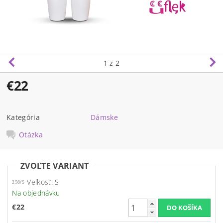
1
z 2
€22
Kategória
Dámske
Otázka
ZVOĽTE VARIANT
Veľkosť: S
298/S
Na objednávku
€22