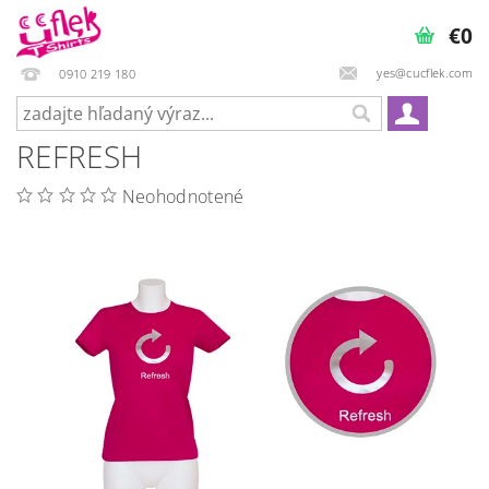
€0
yes@cucflek.com
0910 219 180
REFRESH
Neohodnotené