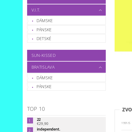
V.I.T.
DÁMSKE
PÁNSKE
DETSKÉ
SUN-KISSED
BRATISLAVA
DÁMSKE
PÁNSKE
TOP 10
ZVO
22
€29,90
1991/S
independent.