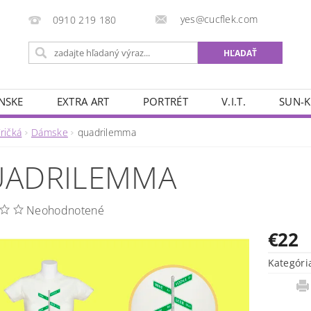
yes@cucflek.com
0910 219 180
NSKE
EXTRA ART
PORTRÉT
V.I.T.
SUN-K
ričká
Dámske
quadrilemma
ADRILEMMA
Neohodnotené
€22
Kategóri