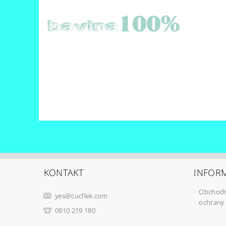
KONTAKT
INFORM
Obchodn
yes
@
cucflek.com
ochrany
0910 219 180