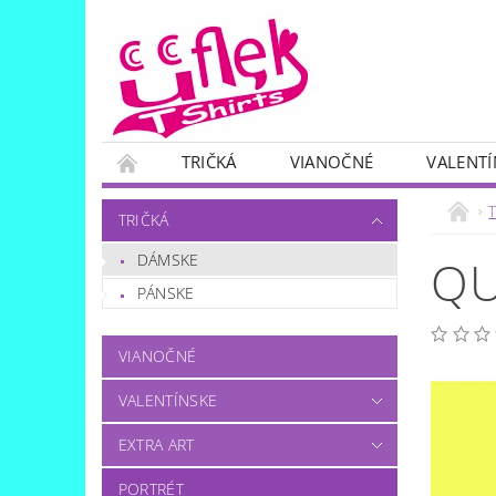
TRIČKÁ
VIANOČNÉ
VALENTÍ
SKUPINOVÉ
OTÁZKA..?:)
T
TRIČKÁ
DÁMSKE
QU
PÁNSKE
VIANOČNÉ
VALENTÍNSKE
EXTRA ART
PORTRÉT