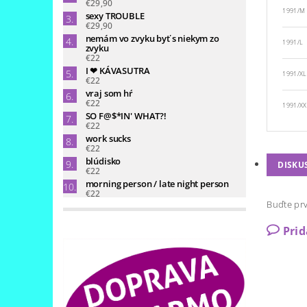
€29,90
1991/M
sexy TROUBLE
€29,90
nemám vo zvyku byť s niekym zo
1991/L
zvyku
€22
I ❤ KÁVASUTRA
1991/XL
€22
vraj som hŕ
€22
1991/XX
SO F@$*IN' WHAT?!
€22
work sucks
€22
blúdisko
DISKU
€22
morning person / late night person
€22
Buďte prv
Pri