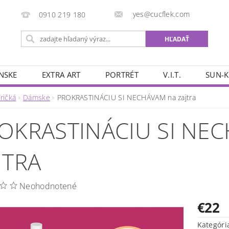
yes@cucflek.com
0910 219 180
NSKE
EXTRA ART
PORTRÉT
V.I.T.
SUN-K
ričká
Dámske
PROKRASTINÁCIU SI NECHÁVAM na zajtra
OKRASTINÁCIU SI NE
JTRA
Neohodnotené
€22
Kategóri