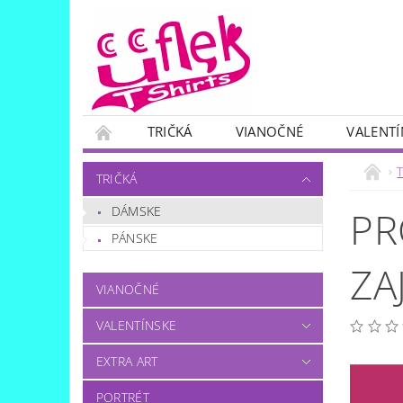
TRIČKÁ
VIANOČNÉ
VALENTÍ
SKUPINOVÉ
OTÁZKA..?:)
T
TRIČKÁ
DÁMSKE
PR
PÁNSKE
ZA
VIANOČNÉ
VALENTÍNSKE
EXTRA ART
PORTRÉT