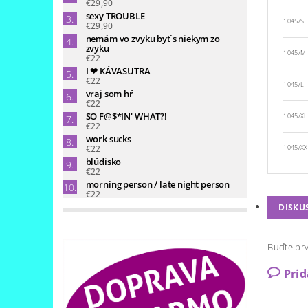
€29,90
sexy TROUBLE
1045/S
€29,90
nemám vo zvyku byť s niekym zo
zvyku
1045/M
€22
I ❤ KÁVASUTRA
€22
1045/L
vraj som hŕ
€22
SO F@$*IN' WHAT?!
1045/XL
€22
work sucks
€22
1045/XX
blúdisko
€22
morning person / late night person
€22
DISKU
Buďte prv
Pri