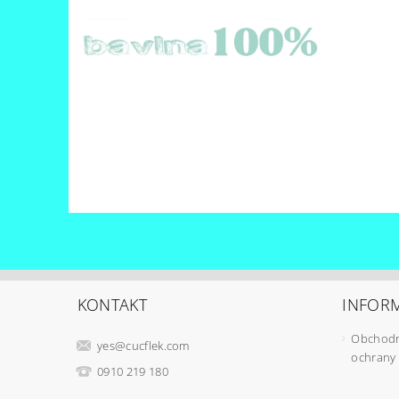
KONTAKT
INFORM
Obchodn
yes
@
cucflek.com
ochrany
0910 219 180