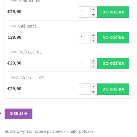
Veľkosť: M
1179/M
€29,90
Veľkosť: L
1179/L
€29,90
Veľkosť: XL
1179/XL
€29,90
Veľkosť: XXL
1179/XXL
€29,90
DISKUSIA
Buďte prvý, kto napíše príspevok k tejto položke.