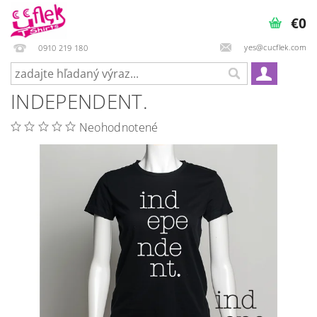
€0
yes@cucflek.com
0910 219 180
INDEPENDENT.
Neohodnotené