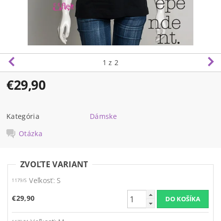
1
z 2
€29,90
Kategória
Dámske
Otázka
ZVOĽTE VARIANT
Veľkosť: S
1179/S
€29,90