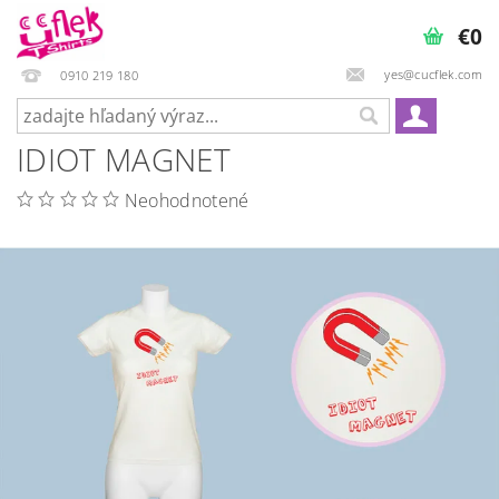
€0
yes@cucflek.com
0910 219 180
IDIOT MAGNET
Neohodnotené