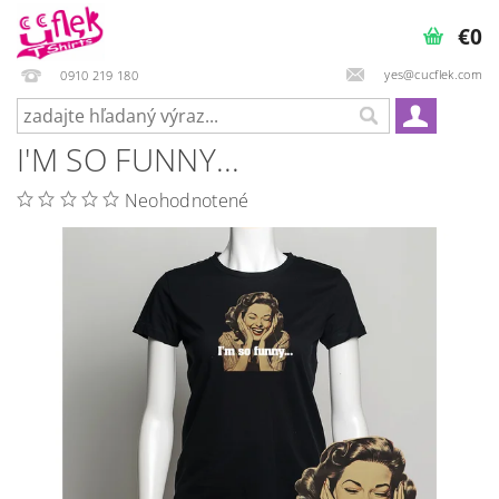
€0
yes@cucflek.com
0910 219 180
I'M SO FUNNY...
Neohodnotené