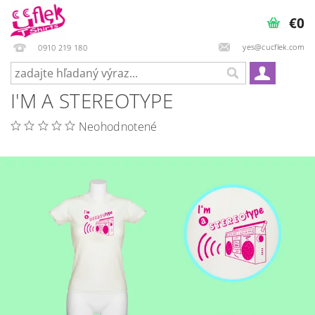
€0
yes@cucflek.com
0910 219 180
I'M A STEREOTYPE
Neohodnotené