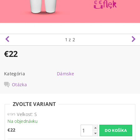
1
z 2
€22
Kategória
Dámske
Otázka
ZVOĽTE VARIANT
Veľkosť: S
613/S
Na objednávku
€22