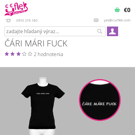
€0
yes@cucflek.com
0910 219 180
ČÁRI MÁRI FUCK
2 hodnotenia