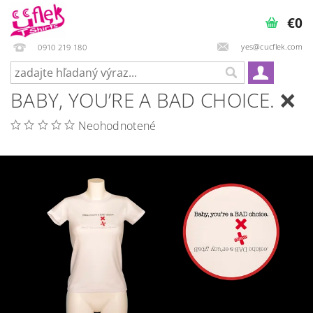
€0
yes@cucflek.com
0910 219 180
BABY, YOU’RE A BAD CHOICE. ❌
Neohodnotené