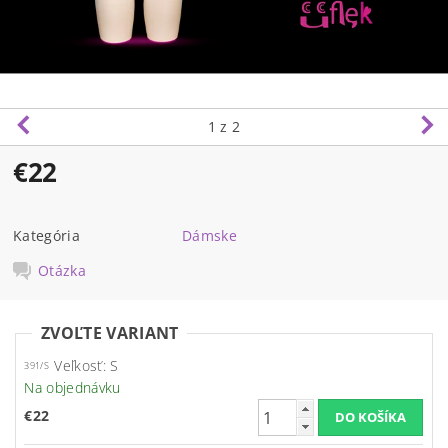
1
z 2
€22
Kategória
Dámske
Otázka
ZVOĽTE VARIANT
Veľkosť: S
391/S
Na objednávku
€22